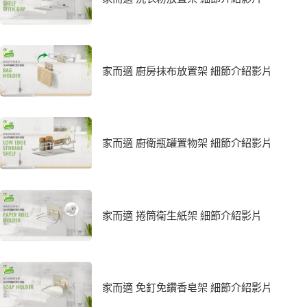
家而適 廚房抹布放置架 細節介紹影片
家而適 廚衛瓶罐置物架 細節介紹影片
家而適 捲筒衛生紙架 細節介紹影片
家而適 免釘免鑽香皂架 細節介紹影片