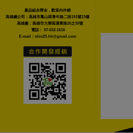
產品組合齊全，歡迎內外銷
高雄總公司：高雄市鳳山區青年路二段191號15樓
高雄廠：高雄市大寮區溪寮路26之50號
電話： 07-652-1616
E-mail：
shin25.hh@gmail.com