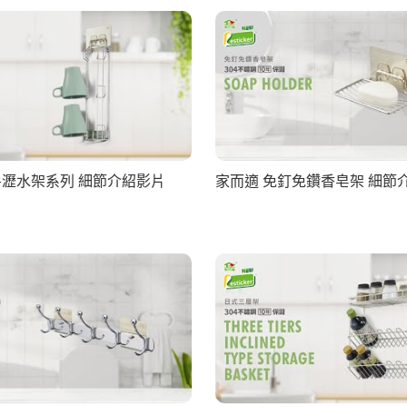
房瀝水架系列 細節介紹影片
家而適 免釘免鑽香皂架 細節