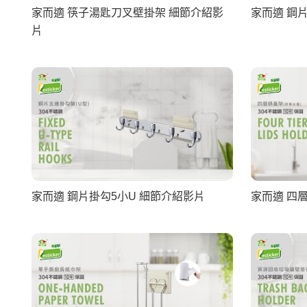
家而適 筷子湯匙刀叉壁掛架 細節介紹影
家而適 鋼
片
家而適 鋼片掛勾5小U 細節介紹影片
家而適 四