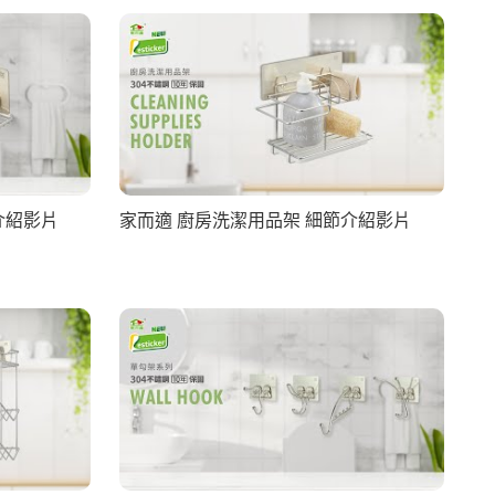
介紹影片
家而適 廚房洗潔用品架 細節介紹影片