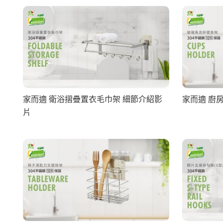
家而適 衛浴摺疊置衣毛巾架 細節介紹影
家而適 廚
片